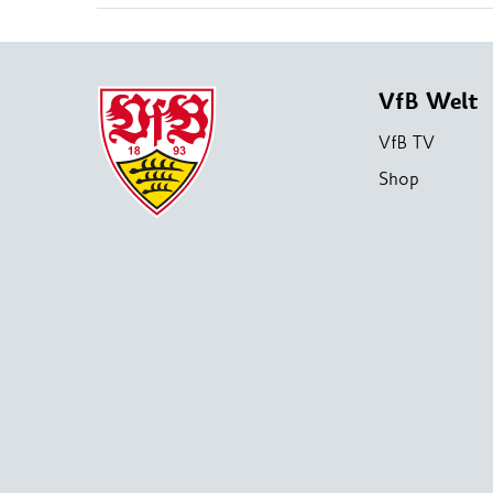
VfB Welt
VfB TV
Shop