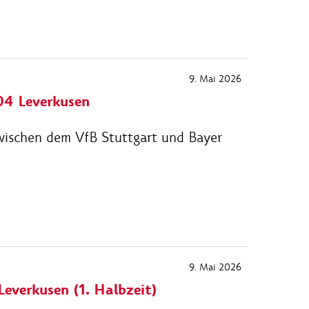
9. Mai 2026
 04 Leverkusen
zwischen dem VfB Stuttgart und Bayer
9. Mai 2026
Leverkusen (1. Halbzeit)