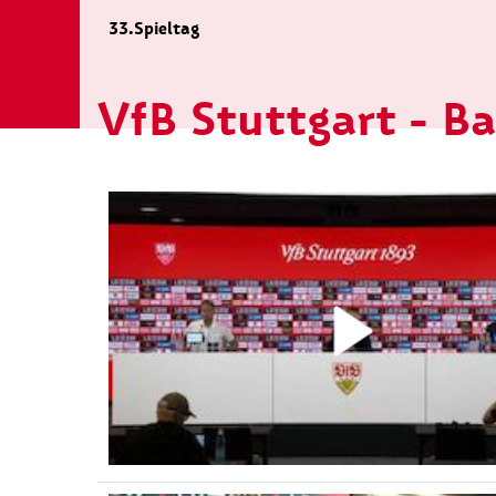
33.Spieltag
VfB Stuttgart - B