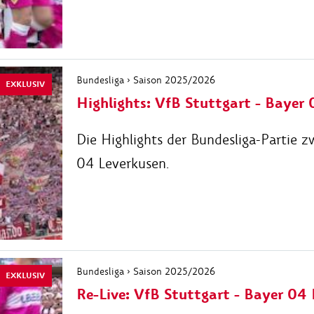
Bundesliga › Saison 2025/2026
EXKLUSIV
Highlights: VfB Stuttgart - Bayer
Die Highlights der Bundesliga-Partie 
04 Leverkusen.
Bundesliga › Saison 2025/2026
EXKLUSIV
Re-Live: VfB Stuttgart - Bayer 04 