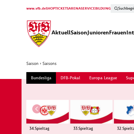
www.vfb.de
SHOP
TICKETS
ARENA
SERVICE
BILDUNG
Aktuell
Saison
Junioren
Frauen
In
Saison
›
Saisons
Bundesliga
DFB-Pokal
Europa League
Sup
34.Spieltag
33.Spieltag
32.Spielt