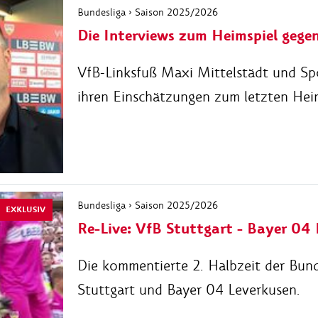
Bundesliga › Saison 2025/2026
Die Interviews zum Heimspiel gege
VfB-Linksfuß Maxi Mittelstädt und S
ihren Einschätzungen zum letzten Heim
Bundesliga › Saison 2025/2026
EXKLUSIV
Re-Live: VfB Stuttgart - Bayer 04 
Die kommentierte 2. Halbzeit der Bun
Stuttgart und Bayer 04 Leverkusen.