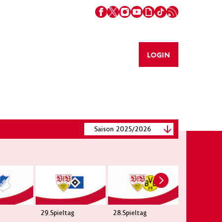
LOGIN
Saison 2025/2026
g
29.Spieltag
28.Spieltag
14.Spieltag