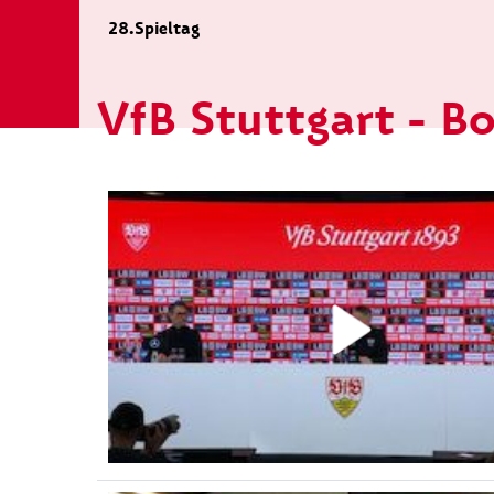
28.Spieltag
VfB Stuttgart - B