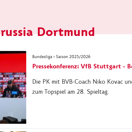
orussia Dortmund
Bundesliga › Saison 2025/2026
Pressekonferenz: VfB Stuttgart - 
Die PK mit BVB-Coach Niko Kovac und
zum Topspiel am 28. Spieltag.