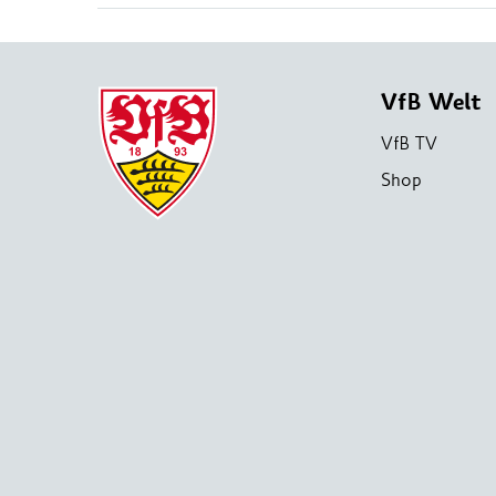
VfB Welt
VfB TV
Shop