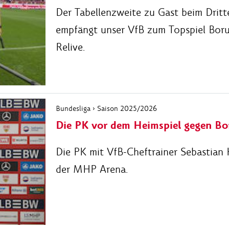
Der Tabellenzweite zu Gast beim Dritt
empfängt unser VfB zum Topspiel Borus
Relive.
Bundesliga › Saison 2025/2026
Die PK vor dem Heimspiel gegen B
Die PK mit VfB-Cheftrainer Sebastian
der MHP Arena.