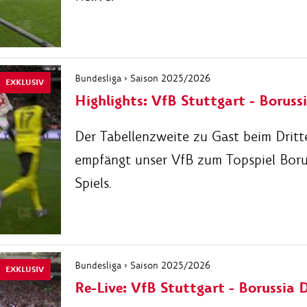
Bundesliga › Saison 2025/2026
EXKLUSIV
Highlights: VfB Stuttgart - Borus
Der Tabellenzweite zu Gast beim Dritt
empfängt unser VfB zum Topspiel Borus
Spiels.
Bundesliga › Saison 2025/2026
EXKLUSIV
Re-Live: VfB Stuttgart - Borussia 