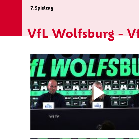
7.Spieltag
VfL Wolfsburg - V