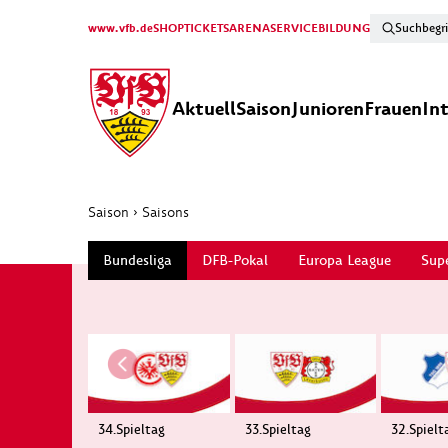
www.vfb.de
SHOP
TICKETS
ARENA
SERVICE
BILDUNG
Aktuell
Saison
Junioren
Frauen
In
Saison
›
Saisons
Bundesliga
DFB-Pokal
Europa League
Sup
34.Spieltag
33.Spieltag
32.Spielt