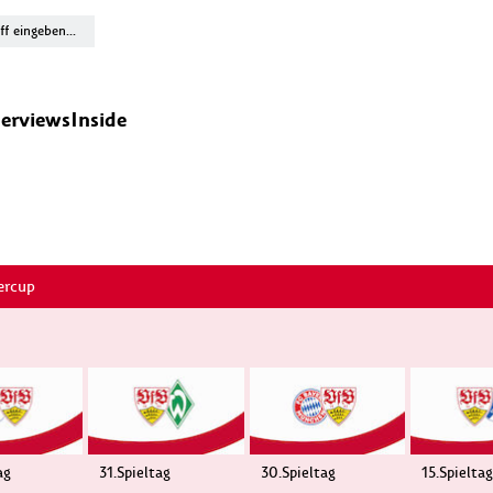
terviews
Inside
ercup
ag
31.Spieltag
30.Spieltag
15.Spielta