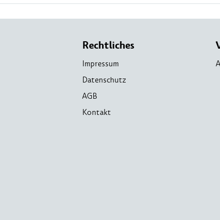
Rechtliches
Impressum
A
Datenschutz
AGB
Kontakt