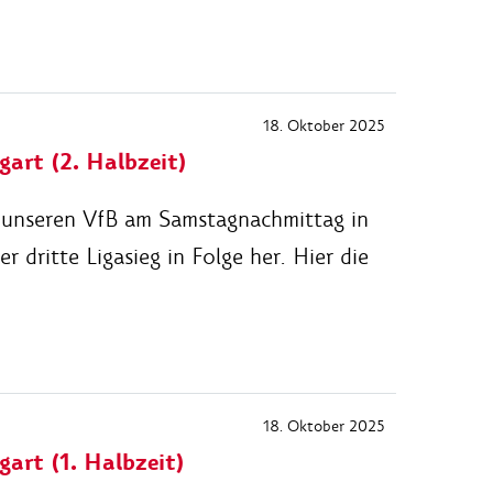
18. Oktober 2025
gart (2. Halbzeit)
r unseren VfB am Samstagnachmittag in
r dritte Ligasieg in Folge her. Hier die
18. Oktober 2025
gart (1. Halbzeit)