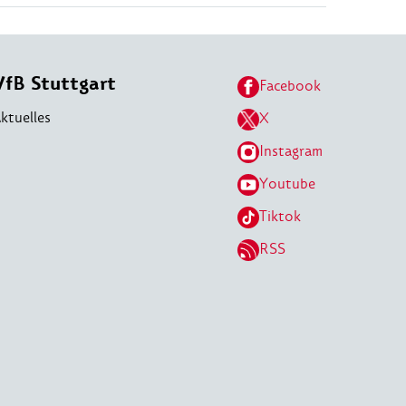
VfB Stuttgart
Facebook
ktuelles
X
Instagram
Youtube
Tiktok
RSS