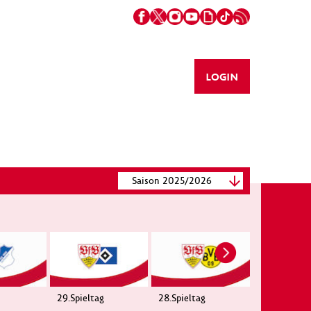
LOGIN
Saison 2025/2026
g
29.Spieltag
28.Spieltag
14.Spieltag