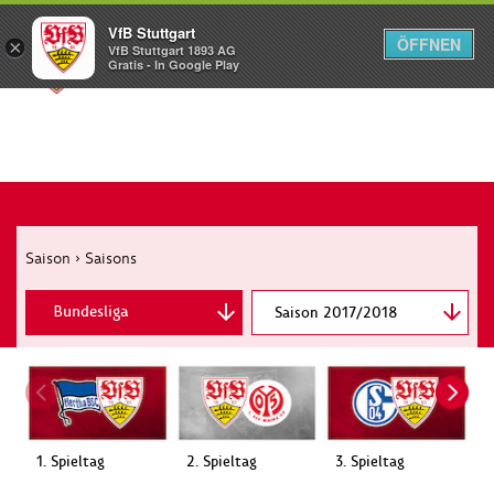
VfB Stuttgart
ÖFFNEN
×
VfB Stuttgart 1893 AG
Menü
Gratis - In Google Play
Saison
›
Saisons
Bundesliga
Saison 2017/2018
DFB-Pokal
1. Spieltag
2. Spieltag
3. Spieltag
4