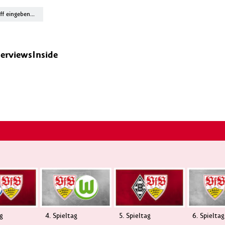
terviews
Inside
ag
4. Spieltag
5. Spieltag
6. Spieltag