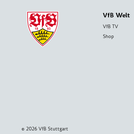
VfB Welt
VfB TV
Shop
© 2026 VfB Stuttgart