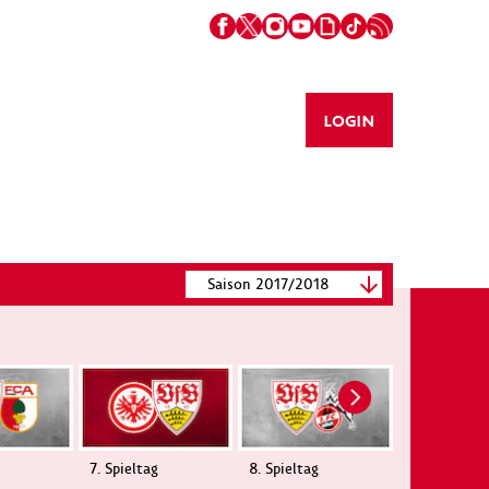
LOGIN
Saison 2017/2018
7. Spieltag
8. Spieltag
9. Spieltag