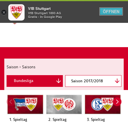
VfB Stuttgart
ÖFFNEN
×
VfB Stuttgart 1893 AG
Menü
Gratis - In Google Play
Saison
›
Saisons
Bundesliga
Saison 2017/2018
DFB-Pokal
1. Spieltag
2. Spieltag
3. Spieltag
4