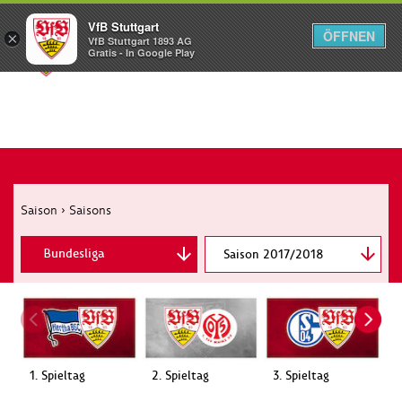
VfB Stuttgart
ÖFFNEN
×
VfB Stuttgart 1893 AG
Menü
Gratis - In Google Play
Saison
›
Saisons
Bundesliga
Saison 2017/2018
DFB-Pokal
1. Spieltag
2. Spieltag
3. Spieltag
4