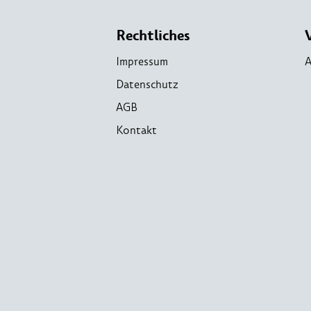
Rechtliches
Impressum
A
Datenschutz
AGB
Kontakt