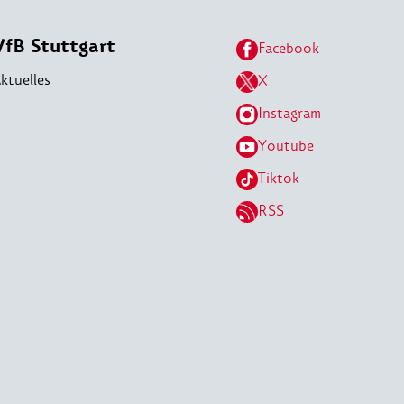
VfB Stuttgart
Facebook
ktuelles
X
Instagram
Youtube
Tiktok
RSS