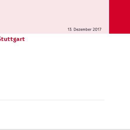
13. Dezember 2017
Stuttgart