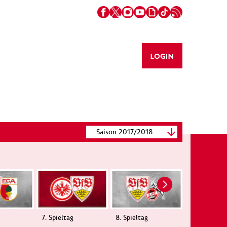
LOGIN
Saison 2017/2018
7. Spieltag
8. Spieltag
9. Spieltag