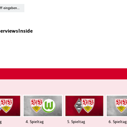
terviews
Inside
ag
4. Spieltag
5. Spieltag
6. Spieltag