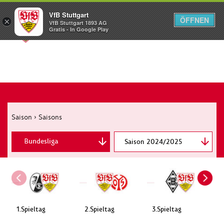
VfB Stuttgart
ÖFFNEN
×
VfB Stuttgart 1893 AG
Menü
Gratis - In Google Play
Saison
›
Saisons
Bundesliga
Saison 2024/2025
DFB-Pokal
Supercup
Champions League
1.Spieltag
2.Spieltag
3.Spieltag
4