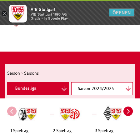
VfB Stuttgart
ÖFFNEN
×
VfB Stuttgart 1893 AG
Menü
Gratis - In Google Play
Saison
›
Saisons
Bundesliga
Saison 2024/2025
DFB-Pokal
Supercup
Champions League
1.Spieltag
2.Spieltag
3.Spieltag
4