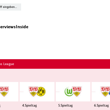
terviews
Inside
s League
g
4.Spieltag
5.Spieltag
6.Spieltag