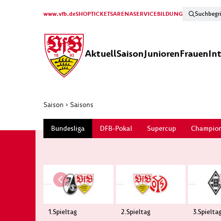
www.vfb.de
SHOP
TICKETS
ARENA
SERVICE
BILDUNG
Aktuell
Saison
Junioren
Frauen
In
Saison
›
Saisons
Bundesliga
DFB-Pokal
Supercup
Champion
1.Spieltag
2.Spieltag
3.Spielta