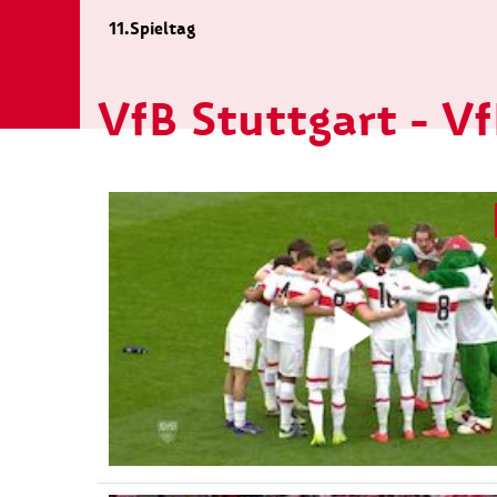
11.Spieltag
VfB Stuttgart - V