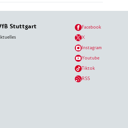
VfB Stuttgart
Facebook
ktuelles
X
Instagram
Youtube
Tiktok
RSS