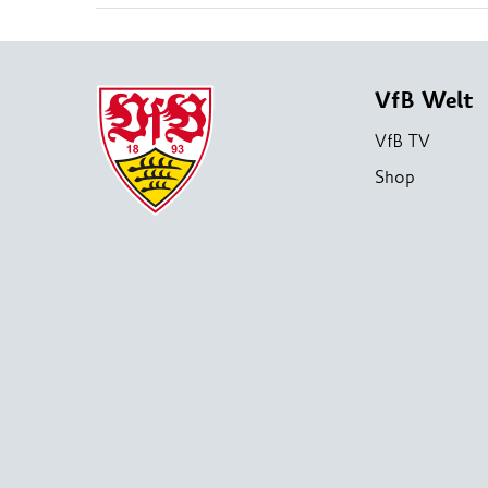
VfB Welt
VfB TV
Shop