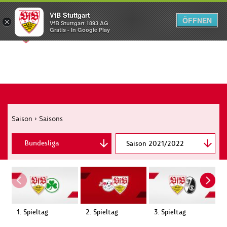
VfB Stuttgart
ÖFFNEN
×
VfB Stuttgart 1893 AG
Menü
Gratis - In Google Play
Saison
›
Saisons
Bundesliga
Saison 2021/2022
DFB-Pokal
1. Spieltag
2. Spieltag
3. Spieltag
4