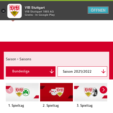
VfB Stuttgart
ÖFFNEN
×
VfB Stuttgart 1893 AG
Menü
Gratis - In Google Play
Saison
›
Saisons
Bundesliga
Saison 2021/2022
DFB-Pokal
1. Spieltag
2. Spieltag
3. Spieltag
4