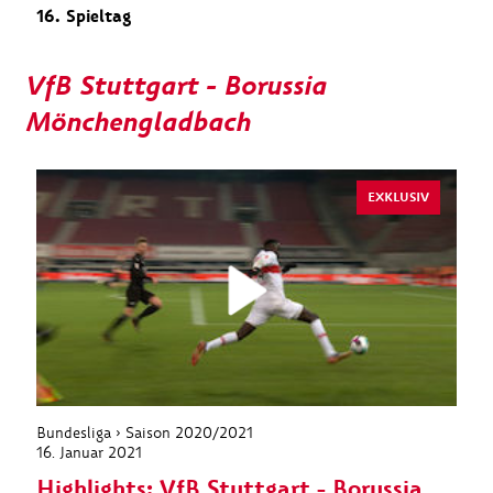
16. Spieltag
VfB Stuttgart - Borussia
Mönchengladbach
EXKLUSIV
Bundesliga › Saison 2020/2021
16. Januar 2021
Highlights: VfB Stuttgart - Borussia