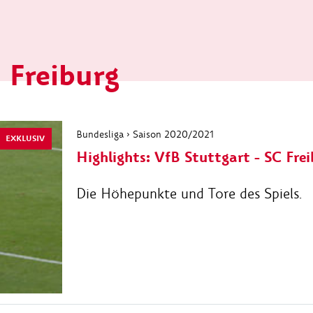
 Freiburg
Bundesliga › Saison 2020/2021
EXKLUSIV
Highlights: VfB Stuttgart - SC Fre
Die Höhepunkte und Tore des Spiels.