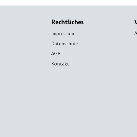
Rechtliches
Impressum
A
Datenschutz
AGB
Kontakt