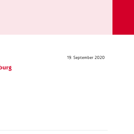
19. September 2020
iburg