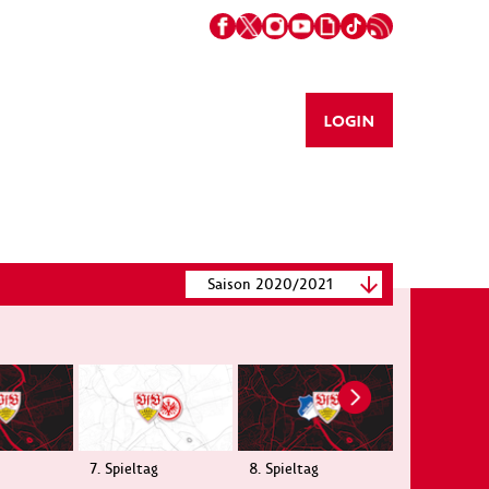
LOGIN
Saison 2020/2021
7. Spieltag
8. Spieltag
9. Spieltag