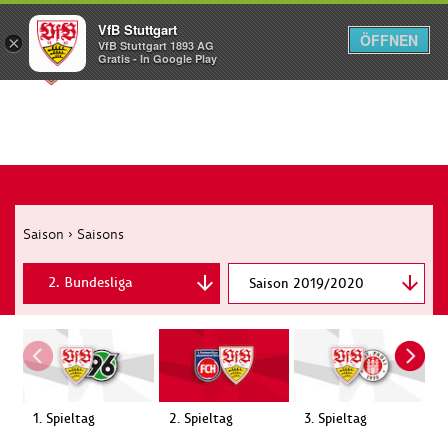
VfB Stuttgart
ÖFFNEN
×
VfB Stuttgart 1893 AG
Menü
Gratis - In Google Play
Saison
›
Saisons
2. Bundesliga
Saison 2019/2020
DFB-Pokal
1. Spieltag
2. Spieltag
3. Spieltag
4