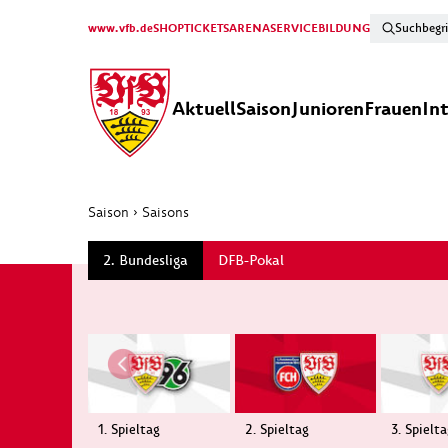
www.vfb.de
SHOP
TICKETS
ARENA
SERVICE
BILDUNG
Aktuell
Saison
Junioren
Frauen
In
Saison
›
Saisons
2. Bundesliga
DFB-Pokal
1. Spieltag
2. Spieltag
3. Spielt