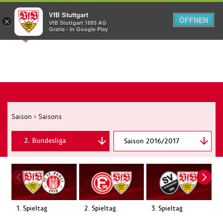
VfB Stuttgart
ÖFFNEN
×
VfB Stuttgart 1893 AG
Menü
Gratis - In Google Play
Saison
›
Saisons
2. Bundesliga
Saison 2016/2017
DFB-Pokal
1. Spieltag
2. Spieltag
3. Spieltag
4