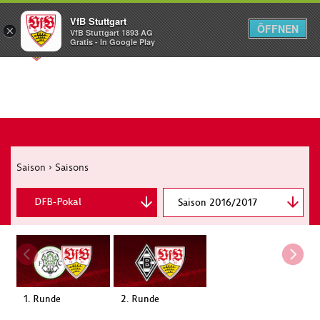
VfB Stuttgart
ÖFFNEN
×
VfB Stuttgart 1893 AG
Menü
Gratis - In Google Play
Saison
›
Saisons
DFB-Pokal
Saison 2016/2017
2. Bundesliga
1. Runde
2. Runde