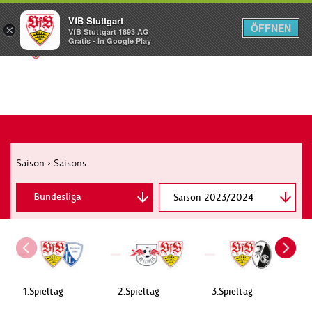
VfB Stuttgart
ÖFFNEN
×
VfB Stuttgart 1893 AG
Menü
Gratis - In Google Play
Saison
›
Saisons
Bundesliga
Saison 2023/2024
DFB-Pokal
1.Spieltag
2.Spieltag
3.Spieltag
4