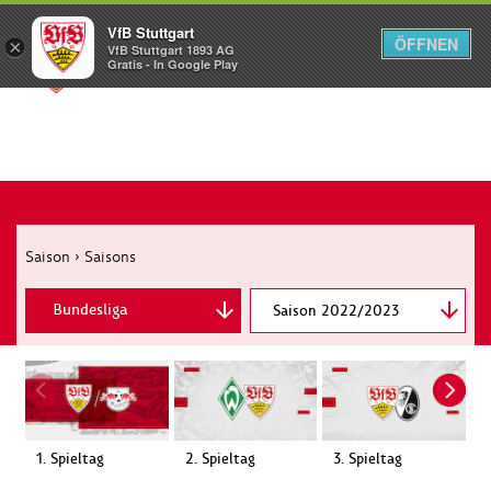
VfB Stuttgart
ÖFFNEN
×
VfB Stuttgart 1893 AG
Menü
Gratis - In Google Play
Saison
›
Saisons
Bundesliga
DFB-Pokal
Saison 2022/2023
1. Spieltag
2. Spieltag
3. Spieltag
4