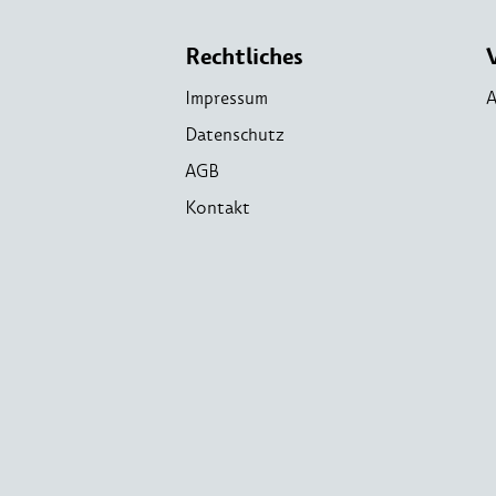
Rechtliches
Impressum
A
Datenschutz
AGB
Kontakt