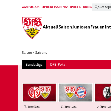
www.vfb.de
SHOP
TICKETS
ARENA
SERVICE
BILDUNG
Aktuell
Saison
Junioren
Frauen
In
Saison
›
Saisons
Bundesliga
DFB-Pokal
1. Spieltag
2. Spieltag
3. Spielt