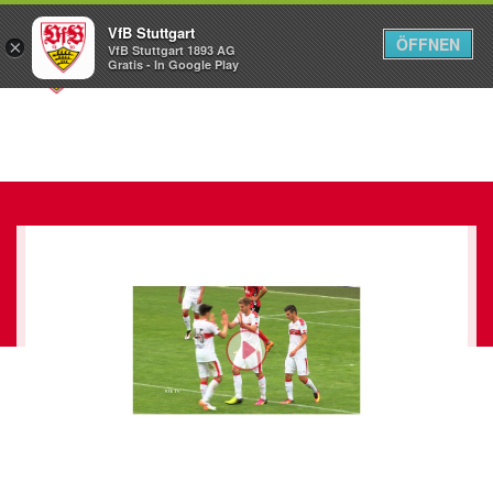
VfB Stuttgart
ÖFFNEN
×
VfB Stuttgart 1893 AG
Menü
Gratis - In Google Play