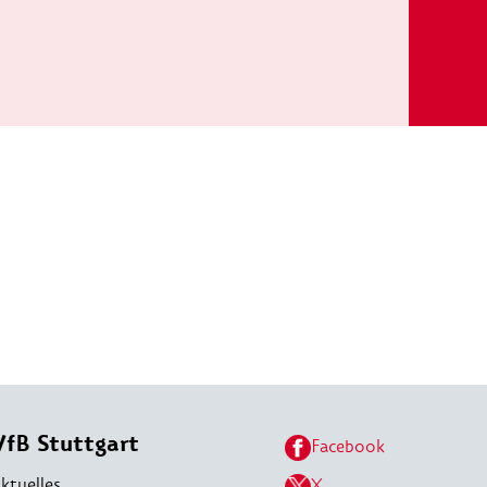
VfB Stuttgart
Facebook
ktuelles
X