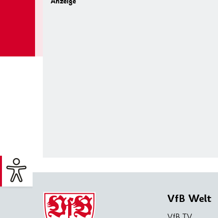
VfB Welt
VfB TV