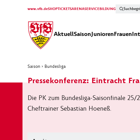
www.vfb.de
SHOP
TICKETS
ARENA
SERVICE
BILDUNG
Aktuell
Saison
Junioren
Frauen
In
Saison
›
Bundesliga
Pressekonferenz: Eintracht Fra
Die PK zum Bundesliga-Saisonfinale 25/
Cheftrainer Sebastian Hoeneß.