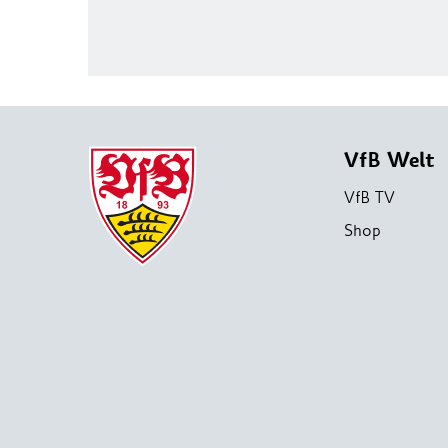
VfB Welt
VfB TV
Shop