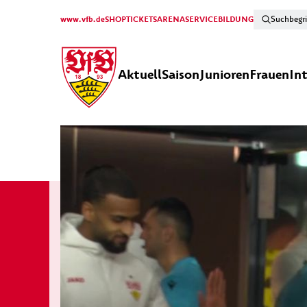
www.vfb.de
SHOP
TICKETS
ARENA
SERVICE
BILDUNG
Aktuell
Saison
Junioren
Frauen
In