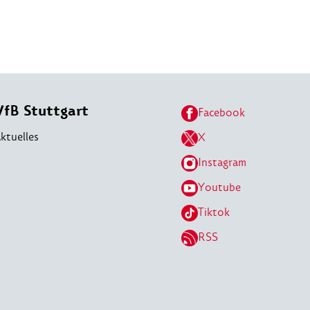
VfB Stuttgart
Facebook
ktuelles
X
Instagram
Youtube
Tiktok
RSS