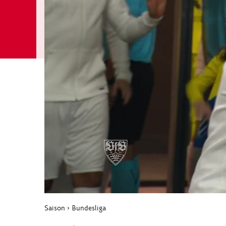
Saison
›
Bundesliga