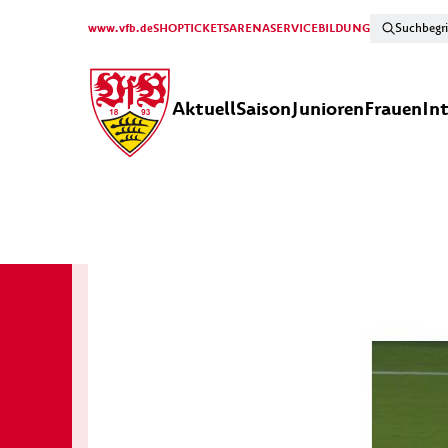
www.vfb.de
SHOP
TICKETS
ARENA
SERVICE
BILDUNG
Aktuell
Saison
Junioren
Frauen
In