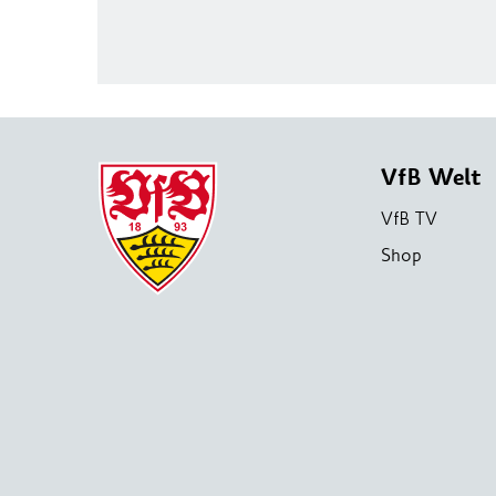
VfB Welt
VfB TV
Shop