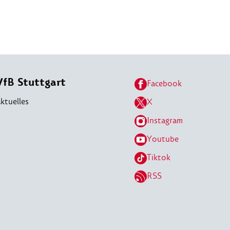
VfB Stuttgart
Facebook
ktuelles
X
Instagram
Youtube
Tiktok
RSS