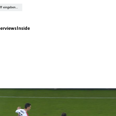
terviews
Inside