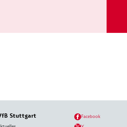
VfB Stuttgart
Facebook
ktuelles
X