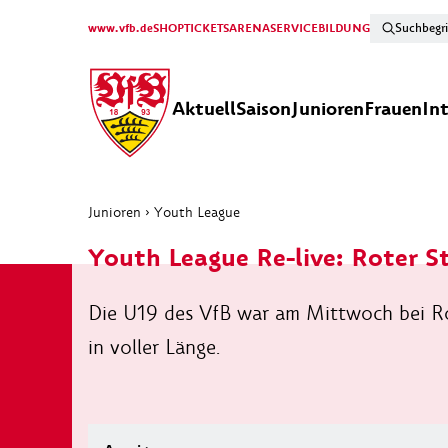
www.vfb.de
SHOP
TICKETS
ARENA
SERVICE
BILDUNG
Aktuell
Saison
Junioren
Frauen
In
Junioren
›
Youth League
Youth League Re-live: Roter S
Die U19 des VfB war am Mittwoch bei Rot
in voller Länge.