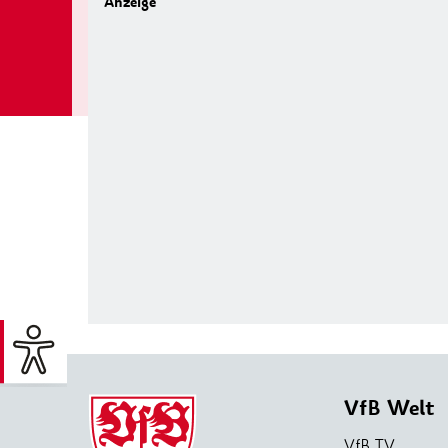
VfB Welt
VfB TV