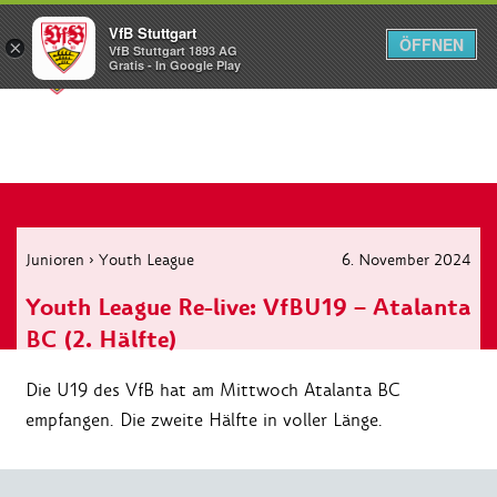
VfB Stuttgart
ÖFFNEN
×
VfB Stuttgart 1893 AG
Menü
Gratis - In Google Play
Junioren
›
Youth League
6. November 2024
Youth League Re-live: VfBU19 – Atalanta
BC (2. Hälfte)
Die U19 des VfB hat am Mittwoch Atalanta BC
empfangen. Die zweite Hälfte in voller Länge.