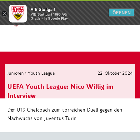
VfB Stuttgart
ÖFFNEN
×
VfB Stuttgart 1893 AG
Menü
Gratis - In Google Play
Junioren
›
Youth League
22. Oktober 2024
UEFA Youth League: Nico Willig im
Interview
Der U19-Chefcoach zum torreichen Duell gegen den
Nachwuchs von Juventus Turin.