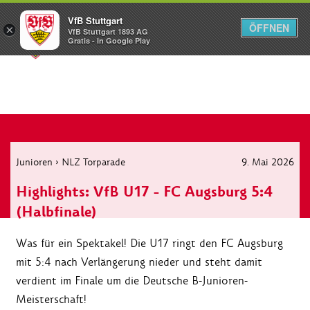
VfB Stuttgart
ÖFFNEN
×
VfB Stuttgart 1893 AG
Menü
Gratis - In Google Play
Junioren
›
NLZ Torparade
9. Mai 2026
Highlights: VfB U17 - FC Augsburg 5:4
(Halbfinale)
Was für ein Spektakel! Die U17 ringt den FC Augsburg
mit 5:4 nach Verlängerung nieder und steht damit
verdient im Finale um die Deutsche B-Junioren-
Meisterschaft!