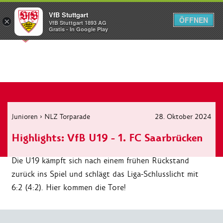
VfB Stuttgart
ÖFFNEN
×
VfB Stuttgart 1893 AG
Menü
Gratis - In Google Play
Junioren
›
NLZ Torparade
28. Oktober 2024
Highlights: VfB U19 - 1. FC Saarbrücken
Die U19 kämpft sich nach einem frühen Rückstand
zurück ins Spiel und schlägt das Liga-Schlusslicht mit
6:2 (4:2). Hier kommen die Tore!