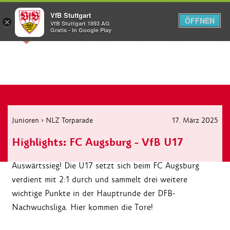
VfB Stuttgart
ÖFFNEN
×
VfB Stuttgart 1893 AG
Menü
Gratis - In Google Play
Junioren
›
NLZ Torparade
17. März 2025
Highlights: FC Augsburg - VfB U17
Auswärtssieg! Die U17 setzt sich beim FC Augsburg
verdient mit 2:1 durch und sammelt drei weitere
wichtige Punkte in der Hauptrunde der DFB-
Nachwuchsliga. Hier kommen die Tore!