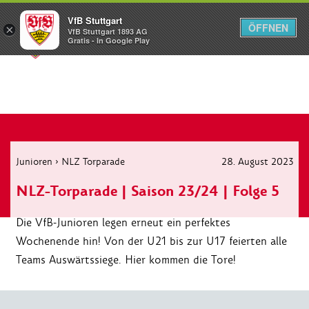
VfB Stuttgart
ÖFFNEN
×
VfB Stuttgart 1893 AG
Menü
Gratis - In Google Play
Junioren
›
NLZ Torparade
28. August 2023
NLZ-Torparade | Saison 23/24 | Folge 5
Die VfB-Junioren legen erneut ein perfektes
Wochenende hin! Von der U21 bis zur U17 feierten alle
Teams Auswärtssiege. Hier kommen die Tore!