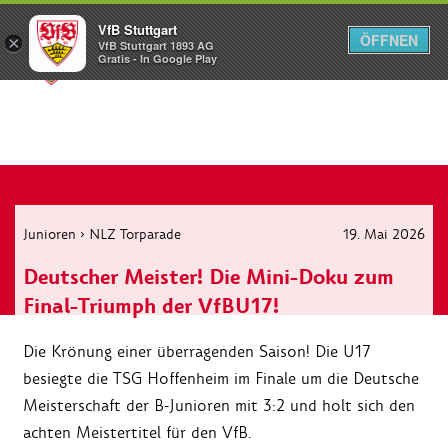
VfB Stuttgart
ÖFFNEN
×
VfB Stuttgart 1893 AG
Menü
Gratis - In Google Play
Junioren
›
NLZ Torparade
19. Mai 2026
Deutscher Meister! Die Mini-Doku zum
Final-Triumph der VfBU17!
Die Krönung einer überragenden Saison! Die U17
besiegte die TSG Hoffenheim im Finale um die Deutsche
Meisterschaft der B-Junioren mit 3:2 und holt sich den
achten Meistertitel für den VfB.