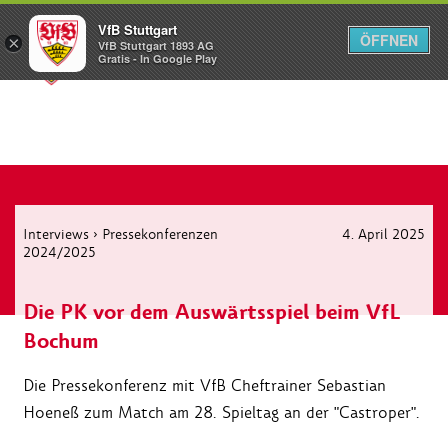
VfB Stuttgart
ÖFFNEN
×
VfB Stuttgart 1893 AG
Menü
Gratis - In Google Play
Interviews
›
Pressekonferenzen
4. April 2025
2024/2025
Die PK vor dem Auswärtsspiel beim VfL
Bochum
Die Pressekonferenz mit VfB Cheftrainer Sebastian
Hoeneß zum Match am 28. Spieltag an der "Castroper".