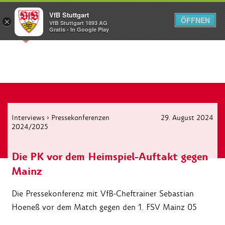
VfB Stuttgart
ÖFFNEN
×
VfB Stuttgart 1893 AG
Menü
Gratis - In Google Play
Interviews
›
Pressekonferenzen
29. August 2024
2024/2025
Die PK vor dem Heimspiel-Auftakt gegen
Mainz
Die Pressekonferenz mit VfB-Cheftrainer Sebastian
Hoeneß vor dem Match gegen den 1. FSV Mainz 05