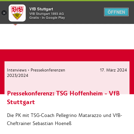
VfB Stuttgart
ÖFFNEN
×
VfB Stuttgart 1893 AG
Menü
Gratis - In Google Play
Interviews
›
Pressekonferenzen
17. März 2024
2023/2024
Pressekonferenz: TSG Hoffenheim - VfB
Stuttgart
Die PK mit TSG-Coach Pellegrino Matarazzo und VfB-
Cheftrainer Sebastian Hoeneß