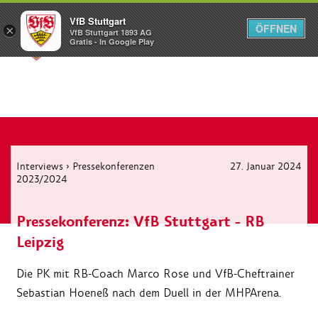
VfB Stuttgart
ÖFFNEN
×
VfB Stuttgart 1893 AG
Menü
Gratis - In Google Play
Interviews
›
Pressekonferenzen
27. Januar 2024
2023/2024
Pressekonferenz: VfB Stuttgart - RB
Leipzig
Die PK mit RB-Coach Marco Rose und VfB-Cheftrainer
Sebastian Hoeneß nach dem Duell in der MHPArena.