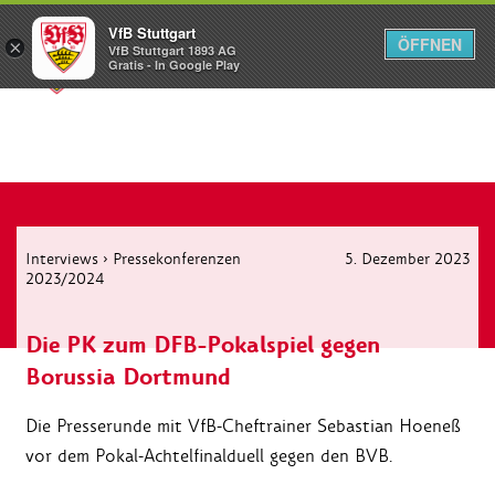
VfB Stuttgart
ÖFFNEN
×
VfB Stuttgart 1893 AG
Menü
Gratis - In Google Play
Interviews
›
Pressekonferenzen
5. Dezember 2023
2023/2024
Die PK zum DFB-Pokalspiel gegen
Borussia Dortmund
Die Presserunde mit VfB-Cheftrainer Sebastian Hoeneß
vor dem Pokal-Achtelfinalduell gegen den BVB.