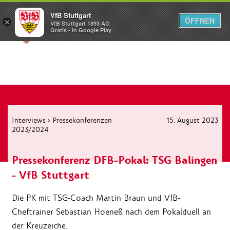
VfB Stuttgart
ÖFFNEN
×
VfB Stuttgart 1893 AG
Menü
Gratis - In Google Play
Interviews
›
Pressekonferenzen
15. August 2023
2023/2024
Pressekonferenz DFB-Pokal: TSG Balingen
- VfB Stuttgart
Die PK mit TSG-Coach Martin Braun und VfB-
Cheftrainer Sebastian Hoeneß nach dem Pokalduell an
der Kreuzeiche.