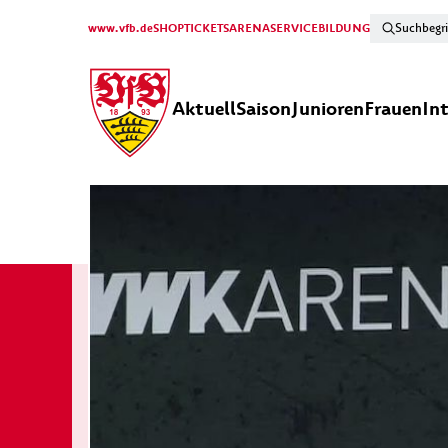
www.vfb.de
SHOP
TICKETS
ARENA
SERVICE
BILDUNG
Aktuell
Saison
Junioren
Frauen
In