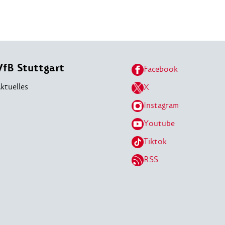
VfB Stuttgart
Facebook
ktuelles
X
Instagram
Youtube
Tiktok
RSS