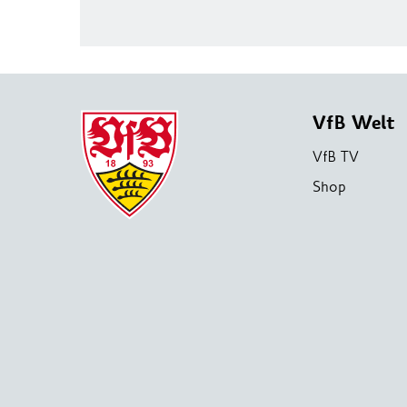
VfB Welt
VfB TV
Shop