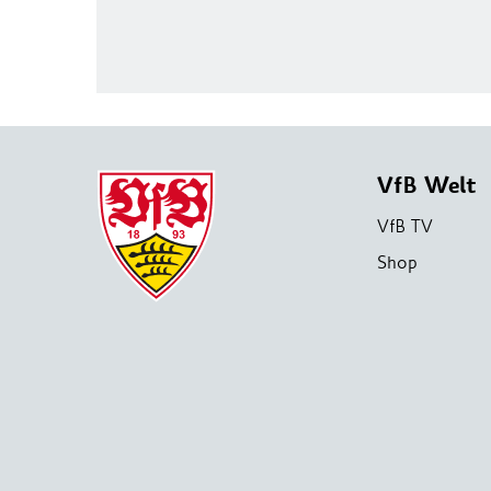
VfB Welt
VfB TV
Shop