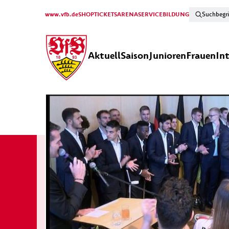
www.vfb.de
SHOP
TICKETS
ARENA
SERVICE
BILDUNG
Aktuell
Saison
Junioren
Frauen
In