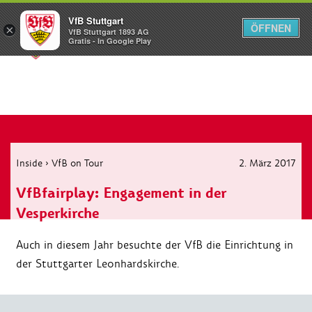
VfB Stuttgart
ÖFFNEN
×
VfB Stuttgart 1893 AG
Menü
Gratis - In Google Play
Inside
›
VfB on Tour
2. März 2017
VfBfairplay: Engagement in der
Vesperkirche
Auch in diesem Jahr besuchte der VfB die Einrichtung in
der Stuttgarter Leonhardskirche.