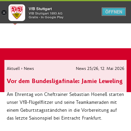
VfB Stuttgart
ÖFFNEN
×
VfB Stuttgart 1893 AG
Menü
Gratis - In Google Play
Aktuell
›
News
News 25/26
, 12. Mai 2026
Vor dem Bundesligafinale: Jamie Leweling
Am Ehrentag von Cheftrainer Sebastian Hoeneß starten
unser VfB-Flügelflitzer und seine Teamkameraden mit
einem Geburtstagsständchen in die Vorbereitung auf
das letzte Saisonspiel bei Eintracht Frankfurt.