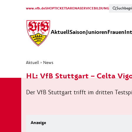
www.vfb.de
SHOP
TICKETS
ARENA
SERVICE
BILDUNG
Aktuell
Saison
Junioren
Frauen
In
Aktuell
›
News
HL: VfB Stuttgart – Celta Vig
Der VfB Stuttgart trifft im dritten Tests