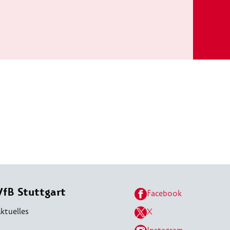
VfB Stuttgart
Facebook
ktuelles
X