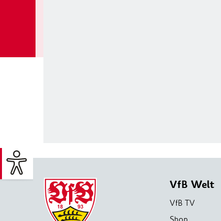
VfB Welt
VfB TV
Shop