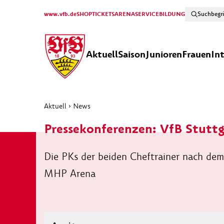
www.vfb.de
SHOP
TICKETS
ARENA
SERVICE
BILDUNG
Aktuell
Saison
Junioren
Frauen
In
Aktuell
›
News
Pressekonferenzen: VfB Stutt
Die PKs der beiden Cheftrainer nach dem
MHP Arena