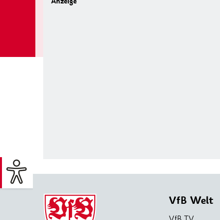
VfB Welt
VfB TV