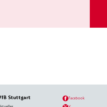
VfB Stuttgart
Facebook
ktuelles
X