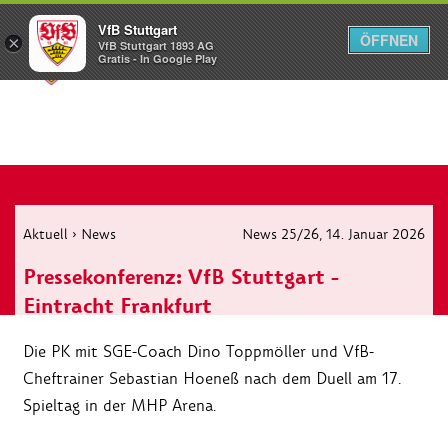
VfB Stuttgart
ÖFFNEN
×
VfB Stuttgart 1893 AG
Menü
Gratis - In Google Play
Aktuell
›
News
News 25/26
, 14. Januar 2026
Pressekonferenz: VfB Stuttgart -
Eintracht Frankfurt
Die PK mit SGE-Coach Dino Toppmöller und VfB-
Cheftrainer Sebastian Hoeneß nach dem Duell am 17.
Spieltag in der MHP Arena.