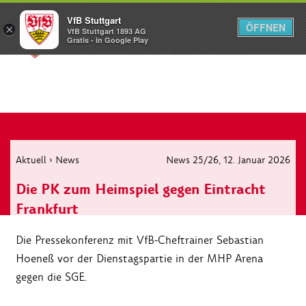
VfB Stuttgart
ÖFFNEN
×
VfB Stuttgart 1893 AG
Menü
Gratis - In Google Play
Aktuell
›
News
News 25/26
, 12. Januar 2026
Die PK zum Heimspiel gegen Eintracht
Frankfurt
Die Pressekonferenz mit VfB-Cheftrainer Sebastian
Hoeneß vor der Dienstagspartie in der MHP Arena
gegen die SGE.