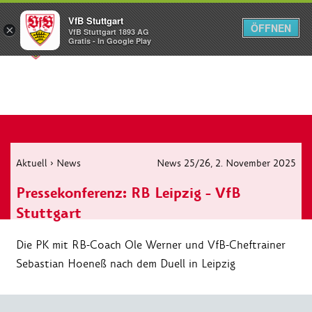
VfB Stuttgart
ÖFFNEN
×
VfB Stuttgart 1893 AG
Menü
Gratis - In Google Play
Aktuell
›
News
News 25/26
, 2. November 2025
Pressekonferenz: RB Leipzig - VfB
Stuttgart
Die PK mit RB-Coach Ole Werner und VfB-Cheftrainer
Sebastian Hoeneß nach dem Duell in Leipzig