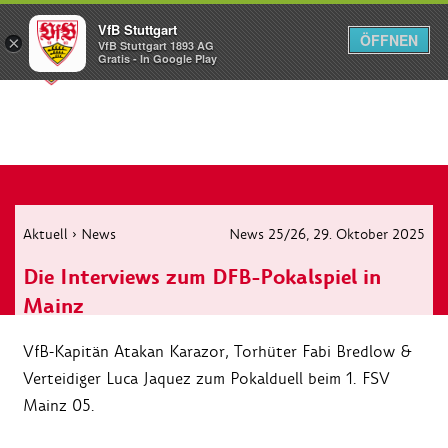
VfB Stuttgart
ÖFFNEN
×
VfB Stuttgart 1893 AG
Menü
Gratis - In Google Play
Aktuell
›
News
News 25/26
, 29. Oktober 2025
Die Interviews zum DFB-Pokalspiel in
Mainz
VfB-Kapitän Atakan Karazor, Torhüter Fabi Bredlow &
Verteidiger Luca Jaquez zum Pokalduell beim 1. FSV
Mainz 05.